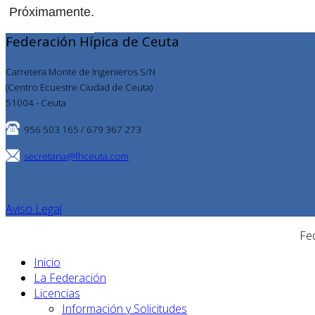
Próximamente.
Federación Hípica de Ceuta
Carretera Monte de Ingenieros S/N
(Centro Ecuestre Ciudad de Ceuta)
51004 - Ceuta
956 503 165 / 679 367 273
secretaria@fhceuta.com
Aviso Legal
Fe
Inicio
La Federación
Licencias
Información y Solicitudes