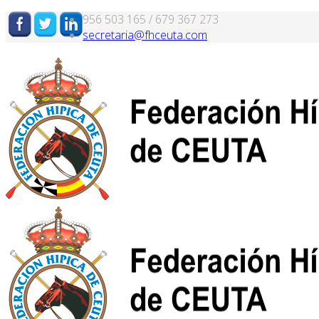
956 503 165 / 679 367 273
secretaria@fhceuta.com