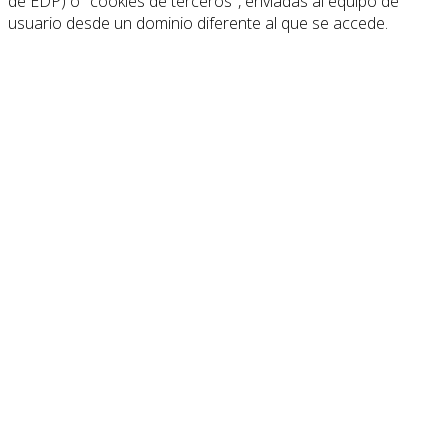
de EDP) o "cookies de terceros", enviadas al equipo de
usuario desde un dominio diferente al que se accede.