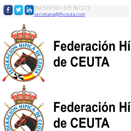
956 503 165 / 679 367 273
secretaria@fhceuta.com