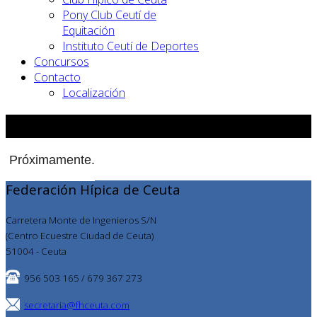
Pony Club Ceutí de
Equitación
Instituto Ceutí de Deportes
Concursos
Contacto
Localización
Concursos
Próximamente.
Federación Hípica de Ceuta
Carretera Monte de Ingenieros S/N
(Centro Ecuestre Ciudad de Ceuta)
51004 - Ceuta
956 503 165 / 679 367 273
secretaria@fhceuta.com