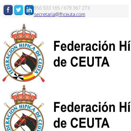
956 503 165 / 679 367 273
secretaria@fhceuta.com