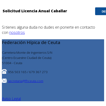
Solicitud Licencia Anual Caballar
Si tienes alguna duda no dudes en ponerte en contacto
con
nosotros
Federación Hípica de Ceuta
Carretera Monte de Ingenieros S/N
(Centro Ecuestre Ciudad de Ceuta)
51004 - Ceuta
956 503 165 / 679 367 273
secretaria@fhceuta.com
Aviso Legal